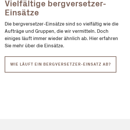
Vielfältige bergversetzer-
Einsätze
Die bergversetzer-Einsätze sind so vielfältig wie die
Aufträge und Gruppen, die wir vermitteln. Doch
einiges läuft immer wieder ähnlich ab. Hier erfahren
Sie mehr über die Einsätze.
WIE LÄUFT EIN BERGVERSETZER-EINSATZ AB?
Wir verwenden Cookies und
ähnliche Tools, um die Nutzung
unserer Websites zu
verbessern. Indem Sie auf der
Website weitersurfen, erklären
Sie sich mit der Verwendung
unserer Tools einverstanden.
Mehr Informationen finden Sie
in unseren
Rechtlichen
Hinweisen
.